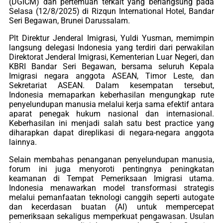
(DGICM) dan pertemuan terkait yang berlangsung pada
Selasa (12/8/2025) di Rizqun International Hotel, Bandar
Seri Begawan, Brunei Darussalam.
Plt Direktur Jenderal Imigrasi, Yuldi Yusman, memimpin
langsung delegasi Indonesia yang terdiri dari perwakilan
Direktorat Jenderal Imigrasi, Kementerian Luar Negeri, dan
KBRI Bandar Seri Begawan, bersama seluruh Kepala
Imigrasi negara anggota ASEAN, Timor Leste, dan
Sekretariat ASEAN. Dalam kesempatan tersebut,
Indonesia memaparkan keberhasilan mengungkap rute
penyelundupan manusia melalui kerja sama efektif antara
aparat penegak hukum nasional dan internasional.
Keberhasilan ini menjadi salah satu best practice yang
diharapkan dapat direplikasi di negara-negara anggota
lainnya.
Selain membahas penanganan penyelundupan manusia,
forum ini juga menyoroti pentingnya peningkatan
keamanan di Tempat Pemeriksaan Imigrasi utama.
Indonesia menawarkan model transformasi strategis
melalui pemanfaatan teknologi canggih seperti autogate
dan kecerdasan buatan (AI) untuk mempercepat
pemeriksaan sekaligus memperkuat pengawasan. Usulan