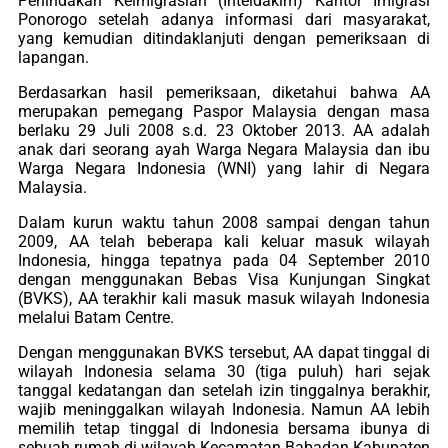
Penindakan Keimigrasian (Inteldakim) Kantor Imigrasi
Ponorogo setelah adanya informasi dari masyarakat,
yang kemudian ditindaklanjuti dengan pemeriksaan di
lapangan.
Berdasarkan hasil pemeriksaan, diketahui bahwa AA
merupakan pemegang Paspor Malaysia dengan masa
berlaku 29 Juli 2008 s.d. 23 Oktober 2013. AA adalah
anak dari seorang ayah Warga Negara Malaysia dan ibu
Warga Negara Indonesia (WNI) yang lahir di Negara
Malaysia.
Dalam kurun waktu tahun 2008 sampai dengan tahun
2009, AA telah beberapa kali keluar masuk wilayah
Indonesia, hingga tepatnya pada 04 September 2010
dengan menggunakan Bebas Visa Kunjungan Singkat
(BVKS), AA terakhir kali masuk masuk wilayah Indonesia
melalui Batam Centre.
Dengan menggunakan BVKS tersebut, AA dapat tinggal di
wilayah Indonesia selama 30 (tiga puluh) hari sejak
tanggal kedatangan dan setelah izin tinggalnya berakhir,
wajib meninggalkan wilayah Indonesia. Namun AA lebih
memilih tetap tinggal di Indonesia bersama ibunya di
sebuah rumah di wilayah Kecamatan Babadan Kabupaten