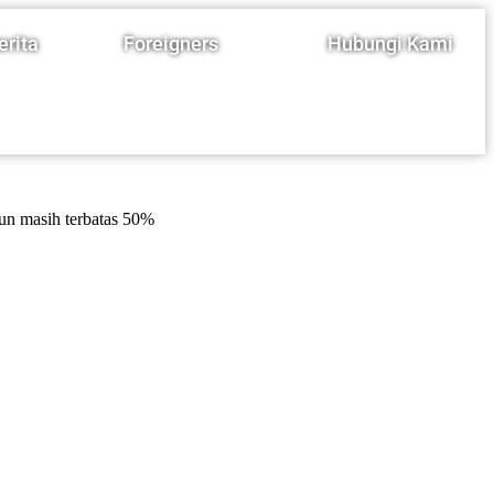
erita
Foreigners
Hubungi Kami
pun masih terbatas 50%