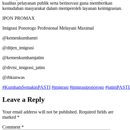
kualitas pelayanan publik serta berinovasi guna memberikan
kemudahan masyarakat dalam memperoleh layanan keimigrasian.
IPON PROMAX
Imigrasi Ponorogo Profesional Melayani Maximal
@kemenkumhamri
@ditjen_imigrasi
@kemenkumhamjatim
@divisi_imigrasi_jatim
@rbkunwas
#KumhamSemakinPASTI
#imigrasi
#imigrasiponorogo
#jatimPAST
Leave a Reply
Your email address will not be published.
Required fields are
marked
*
Comment
*