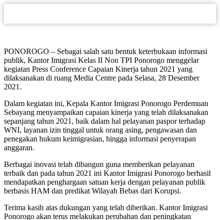
PONOROGO – Sebagai salah satu bentuk keterbukaan informasi
publik, Kantor Imigrasi Kelas II Non TPI Ponorogo menggelar
kegiatan Press Conference Capaian Kinerja tahun 2021 yang
dilaksanakan di ruang Media Centre pada Selasa, 28 Desember
2021.
Dalam kegiatan ini, Kepala Kantor Imigrasi Ponorogo Perdemuan
Sebayang menyampaikan capaian kinerja yang telah dilaksanakan
sepanjang tahun 2021, baik dalam hal pelayanan paspor terhadap
WNI, layanan izin tinggal untuk orang asing, pengawasan dan
penegakan hukum keimigrasian, hingga informasi penyerapan
anggaran.
Berbagai inovasi telah dibangun guna memberikan pelayanan
terbaik dan pada tahun 2021 ini Kantor Imigrasi Ponorogo berhasil
mendapatkan penghargaan satuan kerja dengan pelayanan publik
berbasis HAM dan predikat Wilayah Bebas dari Korupsi.
Terima kasih atas dukungan yang telah diberikan. Kantor Imigrasi
Ponorogo akan terus melakukan perubahan dan peningkatan