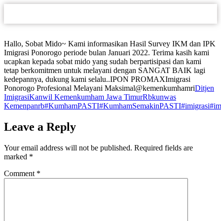
Hallo, Sobat Mido~ Kami informasikan Hasil Survey IKM dan IPK
Imigrasi Ponorogo periode bulan Januari 2022. Terima kasih kami
ucapkan kepada sobat mido yang sudah berpartisipasi dan kami
tetap berkomitmen untuk melayani dengan SANGAT BAIK lagi
kedepannya, dukung kami selalu..IPON PROMAXImigrasi
Ponorogo Profesional Melayani Maksimal@kemenkumhamri
Ditjen
Imigrasi
Kanwil Kemenkumham Jawa Timur
Rbkunwas
Kemenpanrb
#KumhamPASTI
#KumhamSemakinPASTI
#imigrasi
#im
Leave a Reply
Your email address will not be published.
Required fields are
marked
*
Comment
*