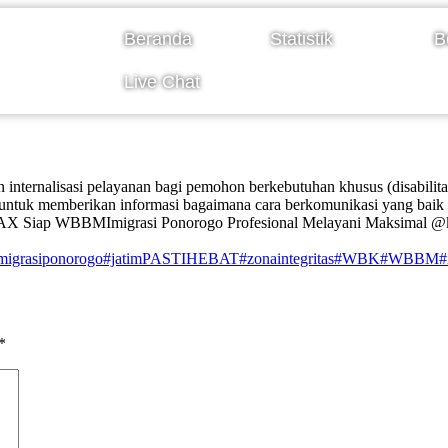
Beranda
Statistik
B
Live Chat
n internalisasi pelayanan bagi pemohon berkebutuhan khusus (disabi
ntuk memberikan informasi bagaimana cara berkomunikasi yang baik 
ROMAX Siap WBBMImigrasi Ponorogo Profesional Melayani Maksimal
migrasiponorogo
#jatimPASTIHEBAT
#zonaintegritas
#WBK
#WBBM
#
*