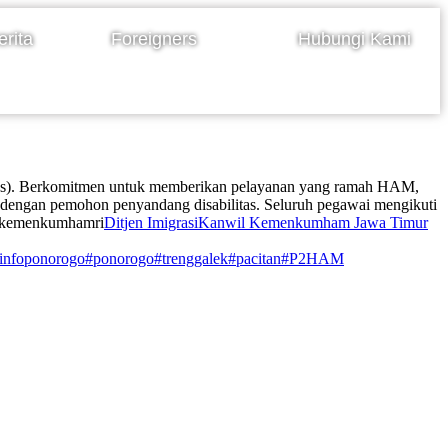
erita
Foreigners
Hubungi Kami
litas). Berkomitmen untuk memberikan pelayanan yang ramah HAM,
dengan pemohon penyandang disabilitas. Seluruh pegawai mengikuti
 @kemenkumhamri
Ditjen Imigrasi
Kanwil Kemenkumham Jawa Timur
infoponorogo
#ponorogo
#trenggalek
#pacitan
#P2HAM