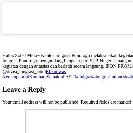
Hallo, Sobat Mido~ Kantor Imigrasi Ponorogo melaksanakan kegiata
Imigrasi Ponorogo mengundang Pengajar dari SLB Negeri Jenangan u
kegiatan dengan antusias dan berlatih secara langsung. IPON P
@divisi_imigrasi_jatim
Rbkunwas
Kemenpanrb
#KumhamSemakinPASTI
#imigrasi
#imigrasiindonesia
#i
Leave a Reply
Your email address will not be published.
Required fields are marked